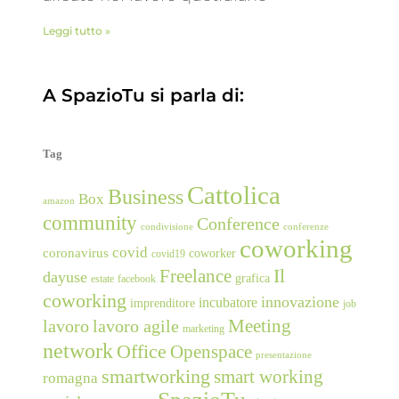
Leggi tutto »
A SpazioTu si parla di:
Tag
Cattolica
Business
Box
amazon
community
Conference
condivisione
conferenze
coworking
covid
coronavirus
coworker
covid19
Freelance
Il
dayuse
grafica
estate
facebook
coworking
innovazione
incubatore
imprenditore
job
Meeting
lavoro
lavoro agile
marketing
network
Office
Openspace
presentazione
smartworking
smart working
romagna