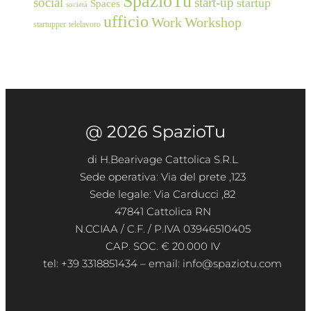
SpazioTu
social
start-up
startup
Spaces
società
ufficio
Work
Workshop
startupper
telelavoro
@ 2026 SpazioTu
di H.Bearivage Cattolica S.R.L
Sede operativa: Via del prete ,123
Sede legale: Via Carducci ,82
47841 Cattolica RN
N.CCIAA / C.F. / P.IVA 03946510405
CAP. SOC. € 20.000 IV
tel: +39 3318851434 – email: info@spaziotu.com