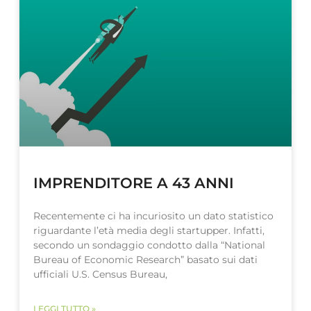
IMPRENDITORE A 43 ANNI
Recentemente ci ha incuriosito un dato statistico
riguardante l’età media degli startupper. Infatti,
secondo un sondaggio condotto dalla “National
Bureau of Economic Research” basato sui dati
ufficiali U.S. Census Bureau,
LEGGI TUTTO »