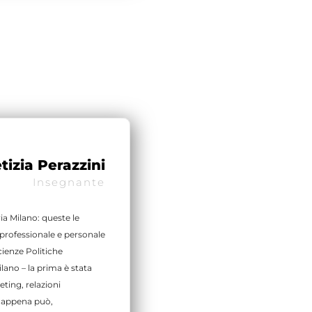
tizia Perazzini
Insegnante
ia Milano: queste le
 professionale e personale
cienze Politiche
ilano – la prima è stata
eting, relazioni
ia appena può,