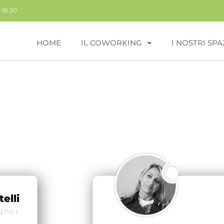
-18:30
HOME
IL COWORKING
I NOSTRI SPA
elli
gner