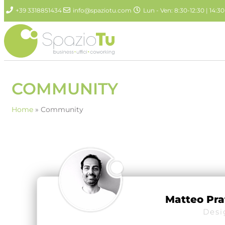
+39 3318851434
info@spaziotu.com
Lun - Ven: 8:30-12:30 | 14:30
COMMUNITY
Home
»
Community
Matteo Prat
Desi