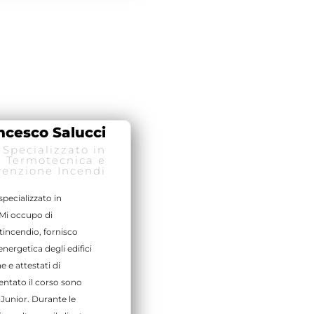
ncesco Salucci
 Specializzato in
Termotecnica e
venzione Incendi
specializzato in
Mi occupo di
tincendio, fornisco
energetica degli edifici
 e attestati di
entato il corso sono
Junior. Durante le