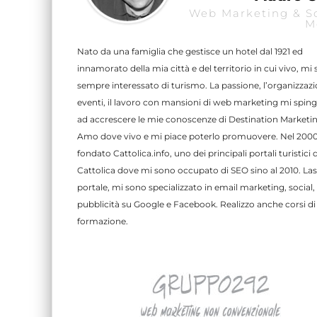
Web Marketing & So
M
Nato da una famiglia che gestisce un hotel dal 1921 ed
innamorato della mia città e del territorio in cui vivo, mi
sempre interessato di turismo. La passione, l’organizzazi
eventi, il lavoro con mansioni di web marketing mi spin
ad accrescere le mie conoscenze di Destination Marketin
Amo dove vivo e mi piace poterlo promuovere. Nel 200
fondato Cattolica.info, uno dei principali portali turistici d
Cattolica dove mi sono occupato di SEO sino al 2010. Lasc
portale, mi sono specializzato in email marketing, social,
pubblicità su Google e Facebook. Realizzo anche corsi di
formazione.