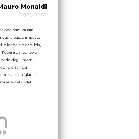
Mauro Monaldi
Ingegnere
zione relativa alla
bricati a basso impatto
 in legno e bioedilizia,
i l’opera dal punto di
arredo degli interni.
olgono diagnosi
enziali e artigianali
mi energetici del