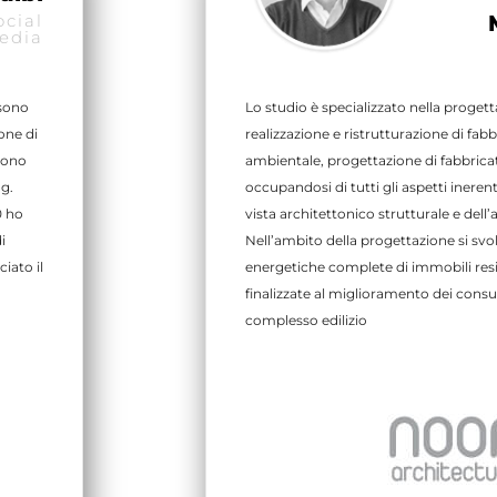
cial
edia
 sono
Lo studio è specializzato nella progetta
one di
realizzazione e ristrutturazione di fab
gono
ambientale, progettazione di fabbricati
g.
occupandosi di tutti gli aspetti inerent
0 ho
vista architettonico strutturale e dell’
i
Nell’ambito della progettazione si sv
iato il
energetiche complete di immobili resid
finalizzate al miglioramento dei consu
complesso edilizio