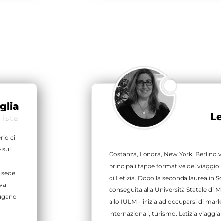
glia
Le
rista
rio ci
 sul
Costanza, Londra, New York, Berlino v
.
principali tappe formative del viaggio
n sede
di Letizia. Dopo la seconda laurea in S
ova
conseguita alla Università Statale di M
niugano
allo IULM – inizia ad occuparsi di mark
internazionali, turismo. Letizia viagg