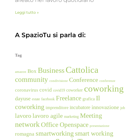
Leggi tutto »
A SpazioTu si parla di:
Tag
Cattolica
Business
Box
amazon
community
Conference
condivisione
conferenze
coworking
covid
coronavirus
coworker
covid19
Freelance
Il
dayuse
grafica
estate
facebook
coworking
innovazione
incubatore
imprenditore
job
Meeting
lavoro
lavoro agile
marketing
network
Office
Openspace
presentazione
smartworking
smart working
romagna