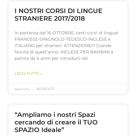
I NOSTRI CORSI DI LINGUE
STRANIERE 2017/2018
In partenza dal 16 OTTOBRE, tanti corsi di lingue!
FRANCESE-SPAGNOLO-TEDESCO-INGLESE e
ITALIANO per stranieri. ATTENZIONE!!! Grande
Novità di quest’anno: INGLESE PER BAMBINI a
partire da 4 anni! per introdurli nel
LEGGI TUTTO »
spaziotu
18/09/2017
“Ampliamo i nostri Spazi
cercando di creare il TUO
SPAZIO Ideale”