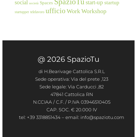
SpazioTu
social
start-up
startup
Spaces
società
ufficio
Work
Workshop
startupper
telelavoro
@ 2026 SpazioTu
di H.Bearivage Cattolica S.R.L
Sede operativa: Via del prete ,123
Sede legale: Via Carducci ,82
47841 Cattolica RN
N.CCIAA / C.F. / P.IVA 03946510405
CAP. SOC. € 20.000 IV
tel: +39 3318851434 – email: info@spaziotu.com