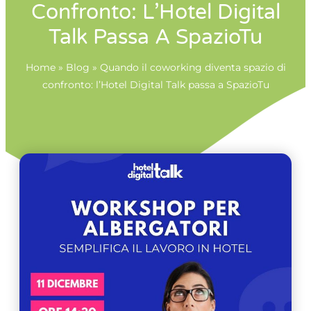
Confronto: L’Hotel Digital
Talk Passa A SpazioTu
Home
»
Blog
»
Quando il coworking diventa spazio di
confronto: l’Hotel Digital Talk passa a SpazioTu