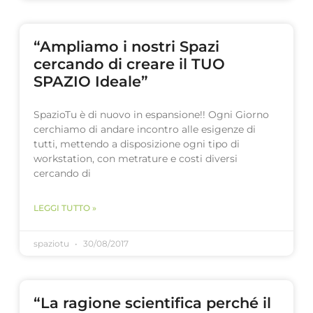
“Ampliamo i nostri Spazi
cercando di creare il TUO
SPAZIO Ideale”
SpazioTu è di nuovo in espansione!! Ogni Giorno
cerchiamo di andare incontro alle esigenze di
tutti, mettendo a disposizione ogni tipo di
workstation, con metrature e costi diversi
cercando di
LEGGI TUTTO »
spaziotu
30/08/2017
“La ragione scientifica perché il