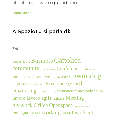
alleato nel lavoro quotidiano
Leggi tutto »
A SpazioTu si parla di:
Tag
Cattolica
Business
Box
amazon
community
Conference
condivisione
conferenze
coworking
covid
coronavirus
coworker
covid19
Freelance
Il
dayuse
grafica
estate
facebook
coworking
innovazione
incubatore
imprenditore
job
Meeting
lavoro
lavoro agile
marketing
network
Office
Openspace
presentazione
smartworking
smart working
romagna