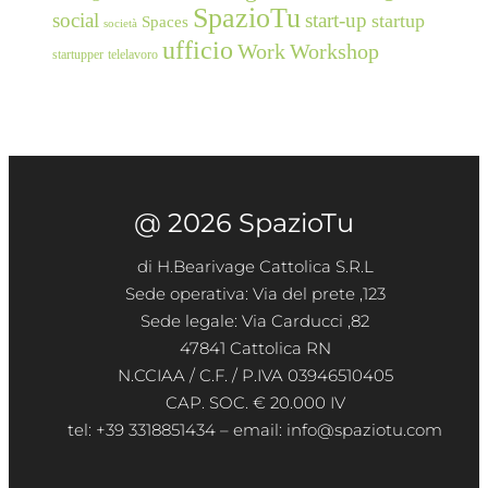
SpazioTu
social
start-up
startup
Spaces
società
ufficio
Work
Workshop
startupper
telelavoro
@ 2026 SpazioTu
di H.Bearivage Cattolica S.R.L
Sede operativa: Via del prete ,123
Sede legale: Via Carducci ,82
47841 Cattolica RN
N.CCIAA / C.F. / P.IVA 03946510405
CAP. SOC. € 20.000 IV
tel: +39 3318851434 – email: info@spaziotu.com