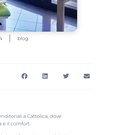
4
blog
ditoriali a Cattolica, dove
à e il comfort.