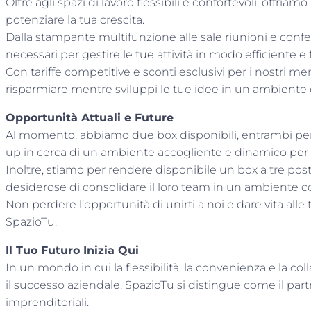
Oltre agli spazi di lavoro flessibili e confortevoli, offriam
potenziare la tua crescita.
Dalla stampante multifunzione alle sale riunioni e confe
necessari per gestire le tue attività in modo efficiente e 
Con tariffe competitive e sconti esclusivi per i nostri memb
risparmiare mentre sviluppi le tue idee in un ambiente c
Opportunità Attuali e Future
Al momento, abbiamo due box disponibili, entrambi perfet
up in cerca di un ambiente accogliente e dinamico per co
Inoltre, stiamo per rendere disponibile un box a tre post
desiderose di consolidare il loro team in un ambiente col
Non perdere l’opportunità di unirti a noi e dare vita all
SpazioTu.
Il Tuo Futuro Inizia Qui
In un mondo in cui la flessibilità, la convenienza e la co
il successo aziendale, SpazioTu si distingue come il part
imprenditoriali.