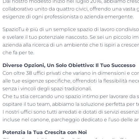
Dal nostro modesto inizio nel luglio 2016, abbiamo cre
collaborativo unito da quattro civici, offrendo una vast
esigenze di ogni professionista o azienda emergente.
SpazioTu è più di un semplice spazio di lavoro condiviso:
e svelare il tuo potenziale nascosto. Se sei un piccolo i
azienda alla ricerca di un ambiente che ti ispiri a crescer
che fa per te.
Diverse Opzioni, Un Solo Obiettivo: Il Tuo Successo
Con oltre 38 uffici privati che variano in dimensioni e co
alle tue esigenze specifiche, offrendoti la flessibilità nece
senza i vincoli degli spazi tradizionali.
Che tu stia cercando uno spazio intimo per lavorare da 
ospitare il tuo team, abbiamo la soluzione perfetta per t
I nostri uffici sono tutti arredati e dotati di servizi essenz
incluse nel canone, parcheggio dedicato e l’uso delle a
Potenzia la Tua Crescita con Noi