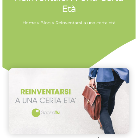
Età
Home
»
Blog
»
Reinventarsi a una certa età