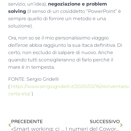
servizio, un’idea),
negoziazione e problem
solving
(il senso di un cosiddetto “PowerPoint” è
sempre quello di fornire un metodo e una
soluzione).
Ora, non so se il mio personalissimo
viaggio
dell’eroe
abbia raggiunto la sua Itaca definitiva. Di
certo, non escludo di salpare di nuovo. Anche
quando tutti sconsiglieranno di farlo perché il
mare è in tempesta.
FONTE: Sergio Gridelli
(
https://www.sergiogridelli.it/2020/02/16/reinventarsi-
certa-eta/
)
PRECEDENTE
SUCCESSIVO
«Smart working: ci voleva il Coronavirus per imparare la lezione»
I numeri del Coworking in Italia nel 2019