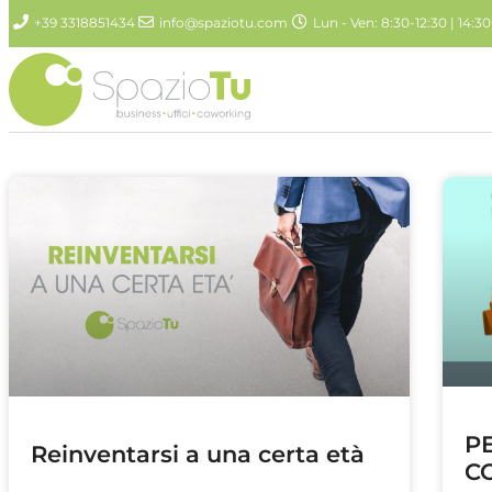
+39 3318851434
info@spaziotu.com
Lun - Ven: 8:30-12:30 | 14:30
P
Reinventarsi a una certa età
C