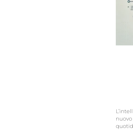
L’intel
nuovo 
quoti