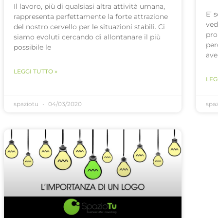
Il lavoro, più di qualsiasi altra attività umana,
E’ 
rappresenta perfettamente la forte attrazione
ved
del nostro cervello per le situazioni stabili. Ci
pro
siamo evoluti cercando di allontanare il più
per
possibile le
ave
LEGGI TUTTO »
LEG
spaziotu
04/03/2020
spa