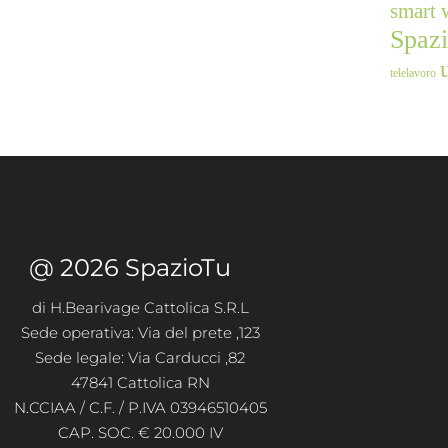
smart 
Spaz
telelavoro
@ 2026 SpazioTu
di H.Bearivage Cattolica S.R.L
Sede operativa: Via del prete ,123
Sede legale: Via Carducci ,82
47841 Cattolica RN
N.CCIAA / C.F. / P.IVA 03946510405
CAP. SOC. € 20.000 IV