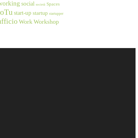
working
social
Spaces
società
ioTu
start-up
startup
startupper
ufficio
Work
Workshop