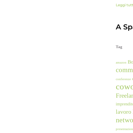
Leggi tut
A Spa
Tag
B
amazon
comm
conferenze
cowo
Freela
imprendit
lavoro
netwo
presentazio