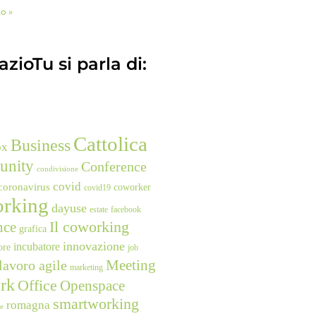
to »
zioTu si parla di:
Cattolica
Business
ox
unity
Conference
condivisione
covid
coronavirus
coworker
covid19
rking
dayuse
estate
facebook
nce
Il coworking
grafica
innovazione
incubatore
ore
job
Meeting
lavoro agile
marketing
rk
Office
Openspace
smartworking
romagna
ne