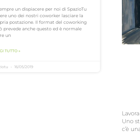
sempre un dispiacere per noi di SpazioTu
ere uno dei nostri coworker lasciare la
pria postazione. Il format del coworking
ò prevede anche questo ed è normale
re un
GI TUTTO »
ziotu
16/05/2019
Lavora
Uno st
c’è un