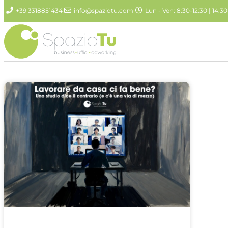
+39 3318851434
info@spaziotu.com
Lun - Ven: 8:30-12:30 | 14:30