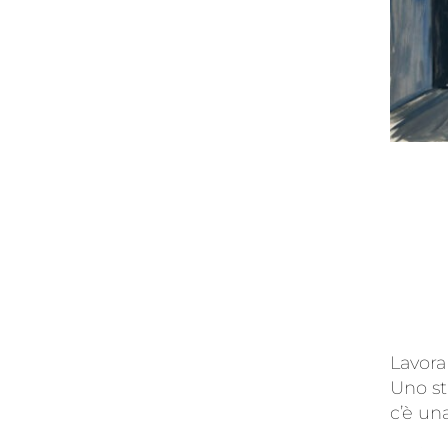
Lavora
Uno st
c’è un