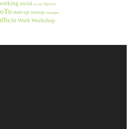
working
social
Spaces
società
ioTu
start-up
startup
startupper
ufficio
Work
Workshop