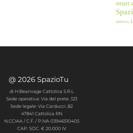
smart 
Spaz
telelavoro
@ 2026 SpazioTu
di H.Bearivage Cattolica S.R.L
Sede operativa: Via del prete ,123
Sede legale: Via Carducci ,82
47841 Cattolica RN
N.CCIAA / C.F. / P.IVA 03946510405
CAP. SOC. € 20.000 IV