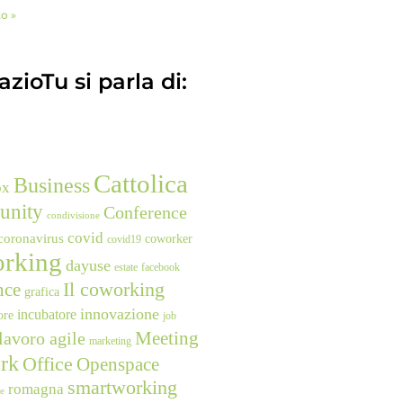
to »
zioTu si parla di:
Cattolica
Business
ox
unity
Conference
condivisione
covid
coronavirus
coworker
covid19
rking
dayuse
estate
facebook
nce
Il coworking
grafica
innovazione
incubatore
ore
job
Meeting
lavoro agile
marketing
rk
Office
Openspace
smartworking
romagna
ne