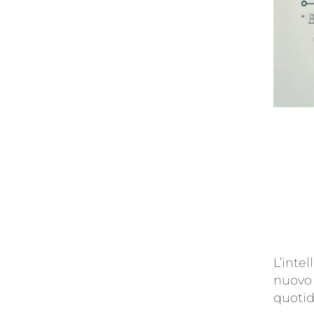
L’intel
nuovo 
quoti