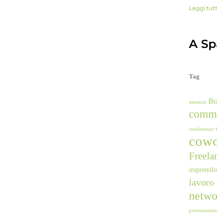
Leggi tut
A Spa
Tag
B
amazon
comm
conferenze
cowo
Freela
imprendit
lavoro
netwo
presentazio