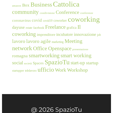
Cattolica
Business
Box
amazon
community
Conference
condivisione
conferenze
coworking
covid
coronavirus
coworker
covid19
Freelance
Il
dayuse
grafica
estate
facebook
coworking
innovazione
incubatore
imprenditore
job
Meeting
lavoro
lavoro agile
marketing
network
Office
Openspace
presentazione
smartworking
smart working
romagna
SpazioTu
social
start-up
startup
Spaces
società
ufficio
Work
Workshop
startupper
telelavoro
@ 2026 SpazioTu