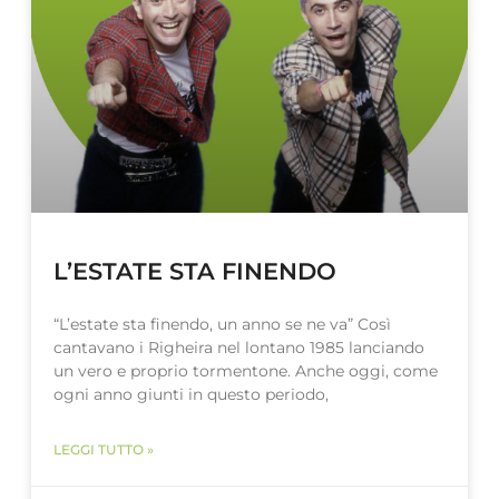
L’ESTATE STA FINENDO
“L’estate sta finendo, un anno se ne va” Così
cantavano i Righeira nel lontano 1985 lanciando
un vero e proprio tormentone. Anche oggi, come
ogni anno giunti in questo periodo,
LEGGI TUTTO »