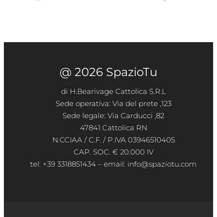
@ 2026 SpazioTu
di H.Bearivage Cattolica S.R.L
Sede operativa: Via del prete ,123
Sede legale: Via Carducci ,82
47841 Cattolica RN
N.CCIAA / C.F. / P.IVA 03946510405
CAP. SOC. € 20.000 IV
tel: +39 3318851434 – email: info@spaziotu.com