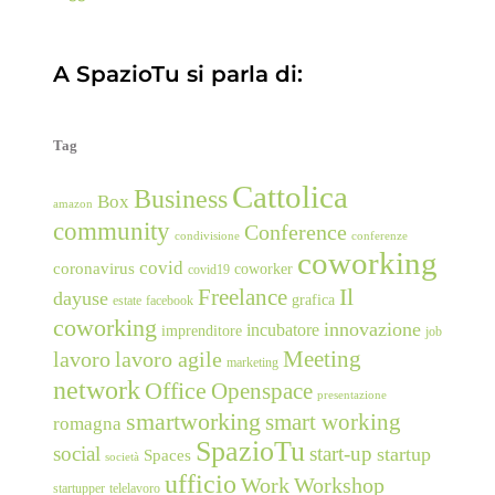
A SpazioTu si parla di:
Tag
Cattolica
Business
Box
amazon
community
Conference
condivisione
conferenze
coworking
covid
coronavirus
coworker
covid19
Freelance
Il
dayuse
grafica
estate
facebook
coworking
innovazione
incubatore
imprenditore
job
Meeting
lavoro
lavoro agile
marketing
network
Office
Openspace
presentazione
smartworking
smart working
romagna
SpazioTu
social
start-up
startup
Spaces
società
ufficio
Work
Workshop
startupper
telelavoro