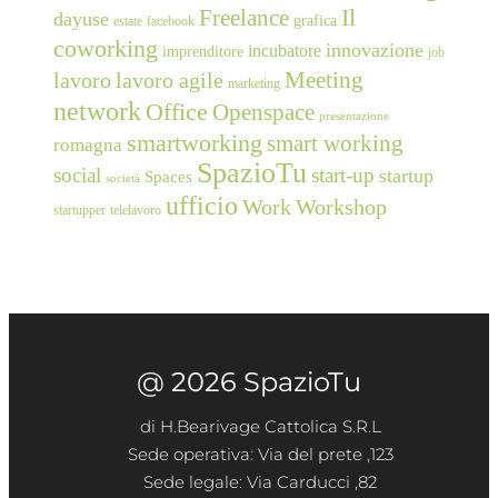
Freelance
Il
dayuse
grafica
estate
facebook
coworking
innovazione
incubatore
imprenditore
job
Meeting
lavoro
lavoro agile
marketing
network
Office
Openspace
presentazione
smartworking
smart working
romagna
SpazioTu
social
start-up
startup
Spaces
società
ufficio
Work
Workshop
startupper
telelavoro
@ 2026 SpazioTu
di H.Bearivage Cattolica S.R.L
Sede operativa: Via del prete ,123
Sede legale: Via Carducci ,82