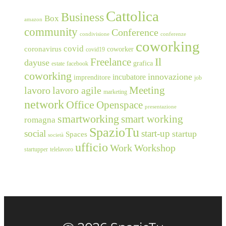
Cattolica
Business
Box
amazon
community
Conference
condivisione
conferenze
coworking
covid
coronavirus
coworker
covid19
Freelance
Il
dayuse
grafica
estate
facebook
coworking
innovazione
incubatore
imprenditore
job
Meeting
lavoro
lavoro agile
marketing
network
Office
Openspace
presentazione
smartworking
smart working
romagna
SpazioTu
social
start-up
startup
Spaces
società
ufficio
Work
Workshop
startupper
telelavoro