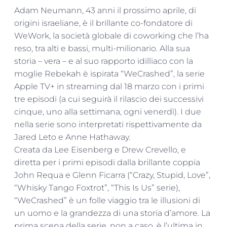
Adam Neumann, 43 anni il prossimo aprile, di
origini israeliane, è il brillante co-fondatore di
WeWork, la società globale di coworking che l’ha
reso, tra alti e bassi, multi-milionario. Alla sua
storia – vera – e al suo rapporto idilliaco con la
moglie Rebekah è ispirata “WeCrashed”, la serie
Apple TV+ in streaming dal 18 marzo con i primi
tre episodi (a cui seguirà il rilascio dei successivi
cinque, uno alla settimana, ogni venerdì). I due
nella serie sono interpretati rispettivamente da
Jared Leto e Anne Hathaway.
Creata da Lee Eisenberg e Drew Crevello, e
diretta per i primi episodi dalla brillante coppia
John Requa e Glenn Ficarra (“Crazy, Stupid, Love”,
“Whisky Tango Foxtrot”, “This Is Us” serie),
“WeCrashed” è un folle viaggio tra le illusioni di
un uomo e la grandezza di una storia d’amore. La
prima scena della serie, non a caso, è l’ultima in