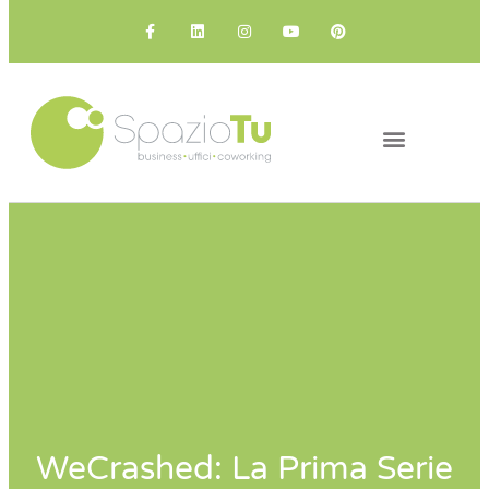
IL COWORKING
I NOSTRI SPAZI
WeCrashed: La Prima Serie