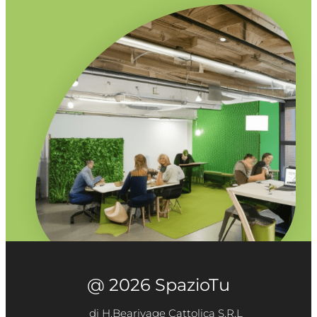
@ 2026 SpazioTu
di H.Bearivage Cattolica S.R.L