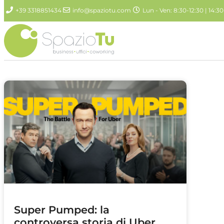
+39 3318851434
info@spaziotu.com
Lun - Ven: 8:30-12:30 | 14:30
Super Pumped: la
controversa storia di Uber