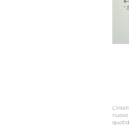
L’intel
nuovo 
quoti