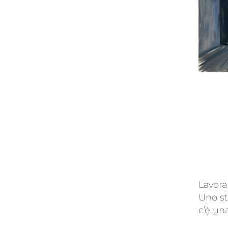
Lavora
Uno st
c’è un