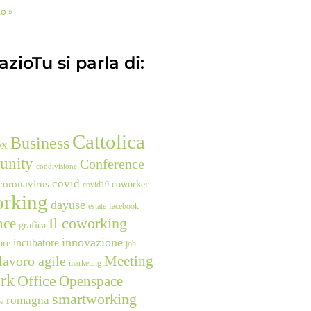
to »
zioTu si parla di:
Cattolica
Business
ox
unity
Conference
condivisione
covid
coronavirus
coworker
covid19
rking
dayuse
estate
facebook
nce
Il coworking
grafica
innovazione
incubatore
ore
job
Meeting
lavoro agile
marketing
rk
Office
Openspace
smartworking
romagna
ne