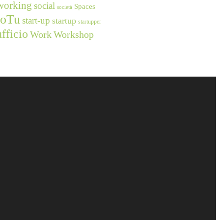
working
social
Spaces
società
ioTu
start-up
startup
startupper
ufficio
Work
Workshop