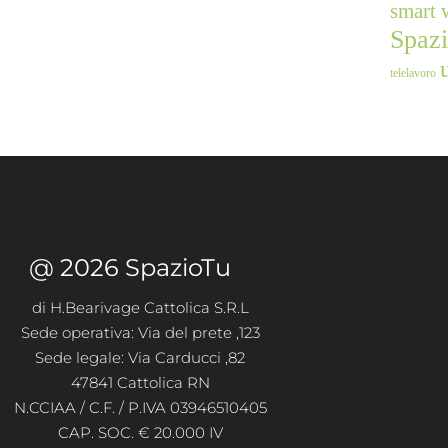
smart 
Spaz
telelavoro
@ 2026 SpazioTu
di H.Bearivage Cattolica S.R.L
Sede operativa: Via del prete ,123
Sede legale: Via Carducci ,82
47841 Cattolica RN
N.CCIAA / C.F. / P.IVA 03946510405
CAP. SOC. € 20.000 IV