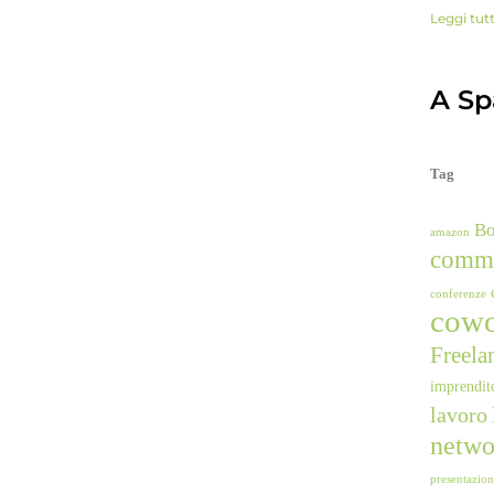
Leggi tut
A Spa
Tag
B
amazon
comm
conferenze
cowo
Freela
imprendit
lavoro
netwo
presentazio