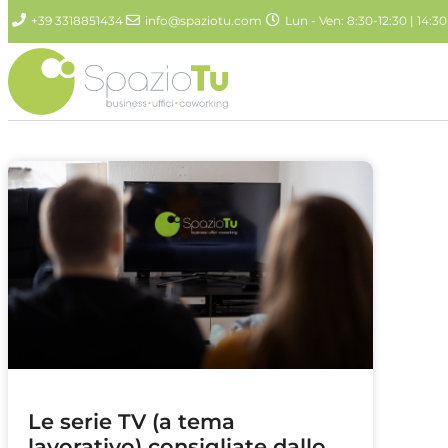
+39 3318851434
info@spaziotu.com
Lun - Ven: 8:30-12:30 | 14:30
Le serie TV (a tema
lavorativo) consigliate dallo