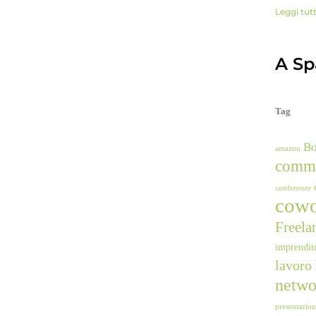
Leggi tut
A Spa
Tag
B
amazon
comm
conferenze
cowo
Freela
imprendit
lavoro
netwo
presentazio