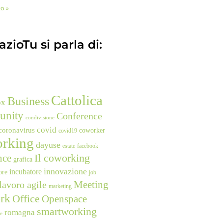
to »
zioTu si parla di:
Cattolica
Business
ox
unity
Conference
condivisione
covid
coronavirus
coworker
covid19
rking
dayuse
estate
facebook
nce
Il coworking
grafica
innovazione
incubatore
ore
job
Meeting
lavoro agile
marketing
rk
Office
Openspace
smartworking
romagna
ne