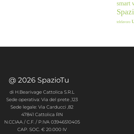
smart 
Spaz
telelavoro
@ 2026 SpazioTu
di H.Bearivage Cattolica S.R.L
Sede operativa: Via del prete ,123
Sede legale: Via Carducci ,82
47841 Cattolica RN
N.CCIAA / C.F. / P.IVA 03946510405
CAP. SOC. € 20.000 IV