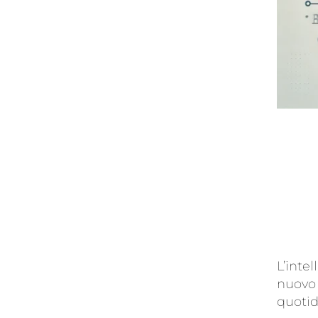
L’intel
nuovo 
quoti