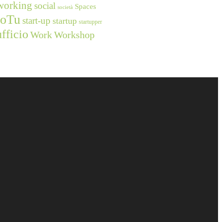
working
social
Spaces
società
ioTu
start-up
startup
startupper
ufficio
Work
Workshop