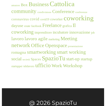
Cattolica
Business
Box
amazon
community
Conference
condivisione
conferenze
coworking
covid
coronavirus
coworker
covid19
Freelance
Il
dayuse
grafica
estate
facebook
coworking
innovazione
incubatore
imprenditore
job
Meeting
lavoro
lavoro agile
marketing
network
Office
Openspace
presentazione
smartworking
smart working
romagna
SpazioTu
social
start-up
startup
Spaces
società
ufficio
Work
Workshop
startupper
telelavoro
@ 2026 SpazioTu