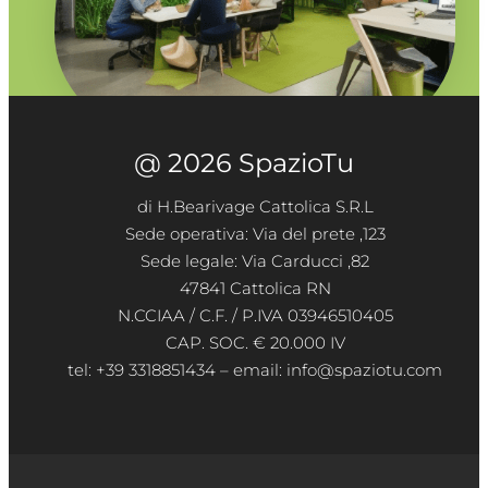
@ 2026 SpazioTu
di H.Bearivage Cattolica S.R.L
Sede operativa: Via del prete ,123
Sede legale: Via Carducci ,82
47841 Cattolica RN
N.CCIAA / C.F. / P.IVA 03946510405
CAP. SOC. € 20.000 IV
tel: +39 3318851434 – email: info@spaziotu.com