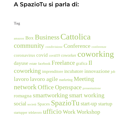
A SpazioTu si parla di:
Tag
Cattolica
Business
Box
amazon
community
Conference
condivisione
conferenze
coworking
covid
coronavirus
coworker
covid19
Freelance
Il
dayuse
grafica
estate
facebook
coworking
innovazione
incubatore
imprenditore
job
Meeting
lavoro
lavoro agile
marketing
network
Office
Openspace
presentazione
smartworking
smart working
romagna
SpazioTu
social
start-up
startup
Spaces
società
ufficio
Work
Workshop
startupper
telelavoro