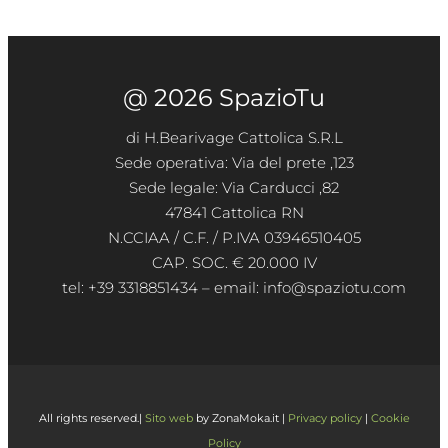
@ 2026 SpazioTu
di H.Bearivage Cattolica S.R.L
Sede operativa: Via del prete ,123
Sede legale: Via Carducci ,82
47841 Cattolica RN
N.CCIAA / C.F. / P.IVA 03946510405
CAP. SOC. € 20.000 IV
tel: +39 3318851434 – email: info@spaziotu.com
All rights reserved.|
Sito web
by ZonaMoka.it |
Privacy policy
|
Cookie
Policy