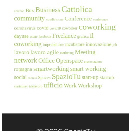
Cattolica
Business
Box
amazon
community
Conference
condivisione
conferenze
coworking
covid
coronavirus
coworker
covid19
Freelance
Il
dayuse
grafica
estate
facebook
coworking
innovazione
incubatore
imprenditore
job
Meeting
lavoro
lavoro agile
marketing
network
Office
Openspace
presentazione
smartworking
smart working
romagna
SpazioTu
social
start-up
startup
Spaces
società
ufficio
Work
Workshop
startupper
telelavoro