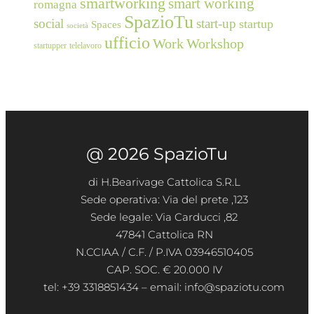
smartworking
smart working
romagna
SpazioTu
social
start-up
startup
Spaces
società
ufficio
Work
Workshop
startupper
telelavoro
@ 2026 SpazioTu
di H.Bearivage Cattolica S.R.L
Sede operativa: Via del prete ,123
Sede legale: Via Carducci ,82
47841 Cattolica RN
N.CCIAA / C.F. / P.IVA 03946510405
CAP. SOC. € 20.000 IV
tel: +39 3318851434 – email: info@spaziotu.com