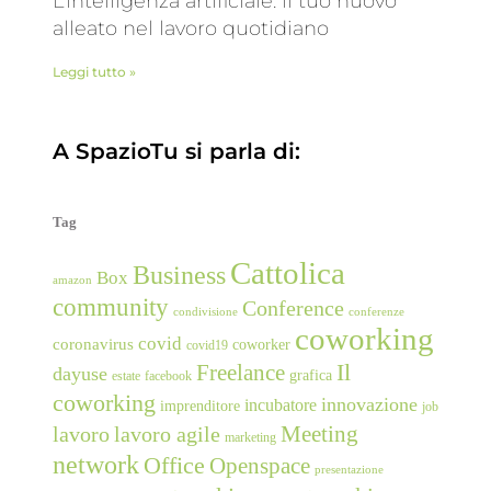
L’intelligenza artificiale: il tuo nuovo
alleato nel lavoro quotidiano
Leggi tutto »
A SpazioTu si parla di:
Tag
Cattolica
Business
Box
amazon
community
Conference
condivisione
conferenze
coworking
covid
coronavirus
coworker
covid19
Freelance
Il
dayuse
grafica
estate
facebook
coworking
innovazione
incubatore
imprenditore
job
Meeting
lavoro
lavoro agile
marketing
network
Office
Openspace
presentazione