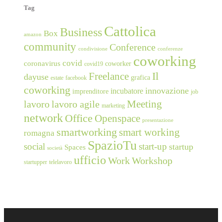
Tag
Cattolica
Business
Box
amazon
community
Conference
condivisione
conferenze
coworking
covid
coronavirus
coworker
covid19
Freelance
Il
dayuse
grafica
estate
facebook
coworking
innovazione
incubatore
imprenditore
job
Meeting
lavoro
lavoro agile
marketing
network
Office
Openspace
presentazione
smartworking
smart working
romagna
SpazioTu
social
start-up
startup
Spaces
società
ufficio
Work
Workshop
startupper
telelavoro