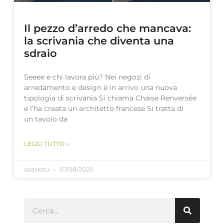
Il pezzo d’arredo che mancava:
la scrivania che diventa una
sdraio
Seeee e chi lavora più? Nei negozi di
arredamento e design è in arrivo una nuova
tipologia di scrivania Si chiama Chaise Renversée
e l’ha creata un architetto francese Si tratta di
un tavolo da
LEGGI TUTTO »
spaziotu
07/08/2020