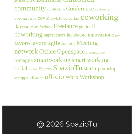
Box
amazon
community
Conference
condivisione
conferenze
coworking
covid
coronavirus
coworker
covid19
Freelance
Il
dayuse
grafica
estate
facebook
coworking
innovazione
incubatore
imprenditore
job
Meeting
lavoro
lavoro agile
marketing
network
Office
Openspace
presentazione
smartworking
smart working
romagna
SpazioTu
social
start-up
startup
Spaces
società
ufficio
Work
Workshop
startupper
telelavoro
@ 2026 SpazioTu