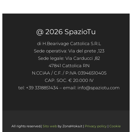
@ 2026 SpazioTu
di H.Bearivage Cattolica S.R.L
Sede operativa: Via del prete ,123
Sede legale: Via Carducci ,82
47841 Cattolica RN
N.CCIAA / C.F. / P.IVA 03946510405
CAP. SOC. € 20.000 IV
tel: +39 3318851434 – email: info@spaziotu.com
All rights reserved.|
Sito web
by ZonaMoka.it |
Privacy policy
|
Cookie