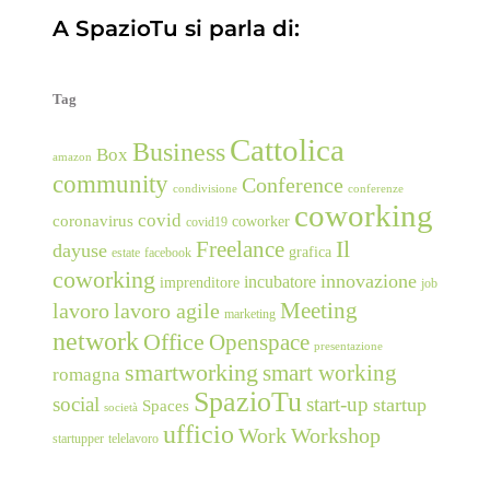
A SpazioTu si parla di:
Tag
Cattolica
Business
Box
amazon
community
Conference
condivisione
conferenze
coworking
covid
coronavirus
coworker
covid19
Freelance
Il
dayuse
grafica
estate
facebook
coworking
innovazione
incubatore
imprenditore
job
Meeting
lavoro
lavoro agile
marketing
network
Office
Openspace
presentazione
smartworking
smart working
romagna
SpazioTu
social
start-up
startup
Spaces
società
ufficio
Work
Workshop
startupper
telelavoro