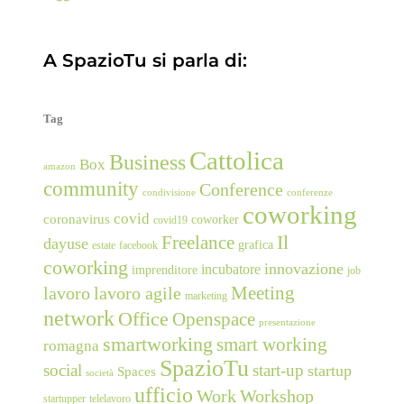
A SpazioTu si parla di:
Tag
Cattolica
Business
Box
amazon
community
Conference
condivisione
conferenze
coworking
covid
coronavirus
coworker
covid19
Freelance
Il
dayuse
grafica
estate
facebook
coworking
innovazione
incubatore
imprenditore
job
Meeting
lavoro
lavoro agile
marketing
network
Office
Openspace
presentazione
smartworking
smart working
romagna
SpazioTu
social
start-up
startup
Spaces
società
ufficio
Work
Workshop
startupper
telelavoro