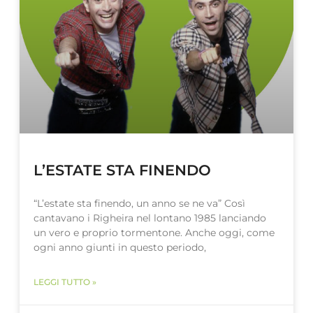
L’ESTATE STA FINENDO
“L’estate sta finendo, un anno se ne va” Così
cantavano i Righeira nel lontano 1985 lanciando
un vero e proprio tormentone. Anche oggi, come
ogni anno giunti in questo periodo,
LEGGI TUTTO »