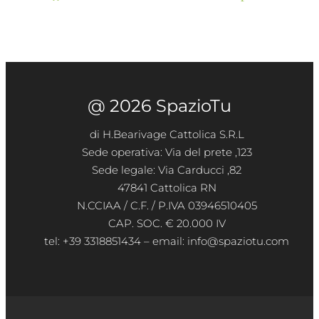
@ 2026 SpazioTu
di H.Bearivage Cattolica S.R.L
Sede operativa: Via del prete ,123
Sede legale: Via Carducci ,82
47841 Cattolica RN
N.CCIAA / C.F. / P.IVA 03946510405
CAP. SOC. € 20.000 IV
tel: +39 3318851434 – email: info@spaziotu.com