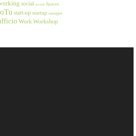
working
social
Spaces
società
ioTu
start-up
startup
startupper
ufficio
Work
Workshop