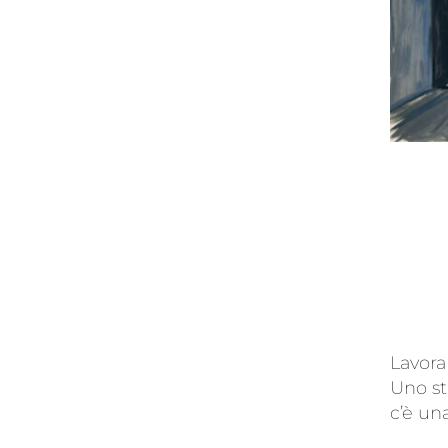
Lavora
Uno st
c’è un