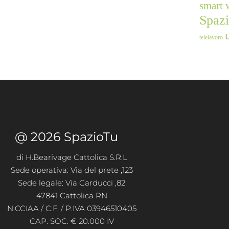
smart 
Spaz
telelavoro
@ 2026 SpazioTu
di H.Bearivage Cattolica S.R.L
Sede operativa: Via del prete ,123
Sede legale: Via Carducci ,82
47841 Cattolica RN
N.CCIAA / C.F. / P.IVA 03946510405
CAP. SOC. € 20.000 IV