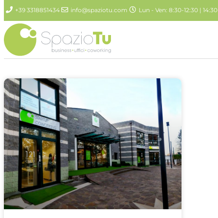
+39 3318851434
info@spaziotu.com
Lun - Ven: 8:30-12:30 | 14:30