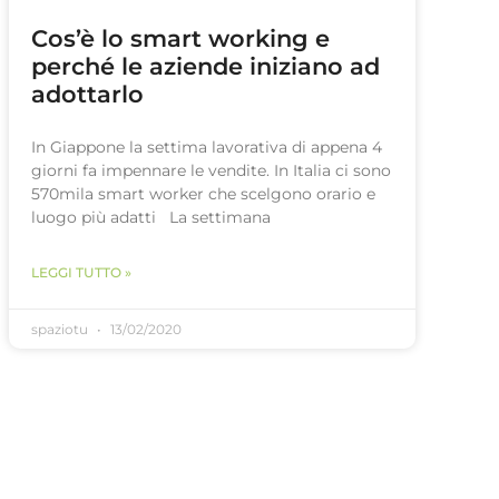
Cos’è lo smart working e
perché le aziende iniziano ad
adottarlo
In Giappone la settima lavorativa di appena 4
giorni fa impennare le vendite. In Italia ci sono
570mila smart worker che scelgono orario e
luogo più adatti La settimana
LEGGI TUTTO »
spaziotu
13/02/2020