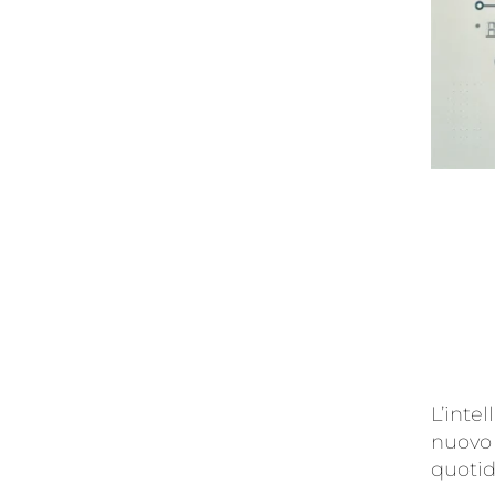
L’intel
nuovo 
quoti