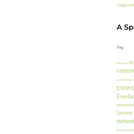
Leggi tut
A Spa
Tag
B
amazon
comm
conferenze
cowo
Freela
imprendit
lavoro
netwo
presentazio