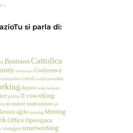
to »
zioTu si parla di:
Cattolica
Business
ox
unity
Conference
condivisione
covid
coronavirus
coworker
covid19
rking
dayuse
estate
facebook
nce
Il coworking
grafica
innovazione
incubatore
ore
job
Meeting
lavoro agile
marketing
rk
Office
Openspace
smartworking
romagna
ne