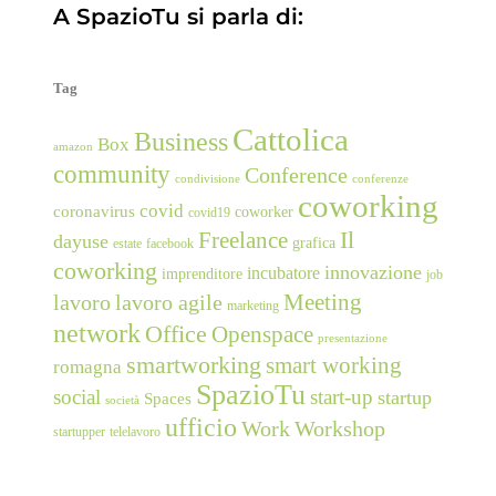
A SpazioTu si parla di:
Tag
Cattolica
Business
Box
amazon
community
Conference
condivisione
conferenze
coworking
covid
coronavirus
coworker
covid19
Freelance
Il
dayuse
grafica
estate
facebook
coworking
innovazione
incubatore
imprenditore
job
Meeting
lavoro
lavoro agile
marketing
network
Office
Openspace
presentazione
smartworking
smart working
romagna
SpazioTu
social
start-up
startup
Spaces
società
ufficio
Work
Workshop
startupper
telelavoro