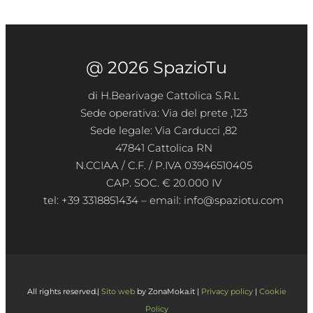
@ 2026 SpazioTu
di H.Bearivage Cattolica S.R.L
Sede operativa: Via del prete ,123
Sede legale: Via Carducci ,82
47841 Cattolica RN
N.CCIAA / C.F. / P.IVA 03946510405
CAP. SOC. € 20.000 IV
tel: +39 3318851434 – email: info@spaziotu.com
All rights reserved.|
Sito web
by ZonaMoka.it |
Privacy policy
|
Cookie
Policy