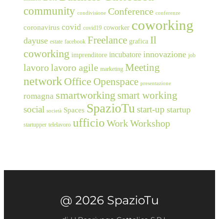
community
Conference
condivisione
conferenze
coworking
covid
coronavirus
coworker
covid19
Freelance
Il
dayuse
grafica
estate
facebook
coworking
innovazione
incubatore
imprenditore
job
Meeting
lavoro
lavoro agile
marketing
network
Office
Openspace
presentazione
smartworking
smart working
romagna
SpazioTu
social
start-up
startup
Spaces
società
ufficio
Work
Workshop
startupper
telelavoro
@ 2026 SpazioTu