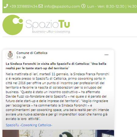
+39 3318851434
info@spaziotu.com
Lun - Ven: 8:30-12:30 | 14:30