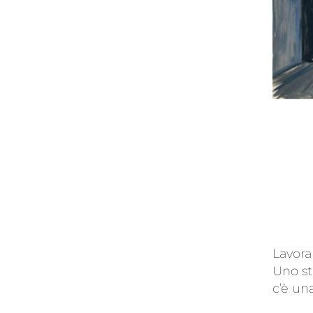
Lavora
Uno st
c’è un