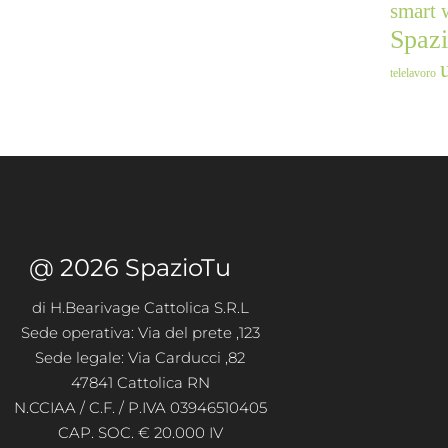
smart 
Spaz
telelavoro
@ 2026 SpazioTu
di H.Bearivage Cattolica S.R.L
Sede operativa: Via del prete ,123
Sede legale: Via Carducci ,82
47841 Cattolica RN
N.CCIAA / C.F. / P.IVA 03946510405
CAP. SOC. € 20.000 IV