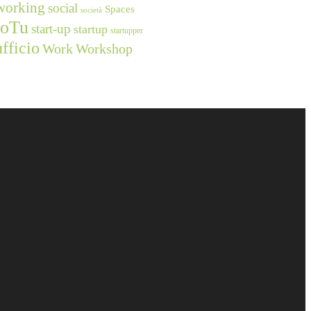
working
social
Spaces
società
ioTu
start-up
startup
startupper
ufficio
Work
Workshop