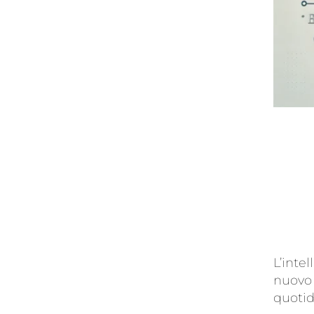
L’intel
nuovo 
quoti