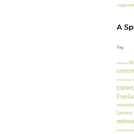
Leggi tut
A Spa
Tag
B
amazon
comm
conferenze
cowo
Freela
imprendit
lavoro
netwo
presentazio