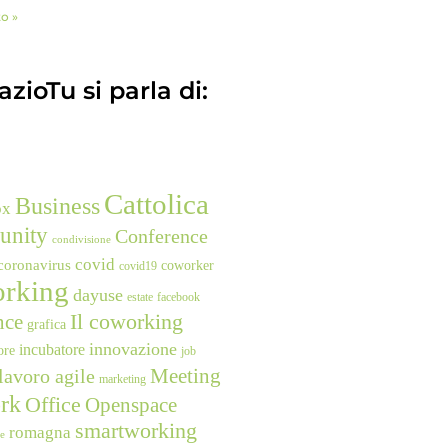
to »
zioTu si parla di:
Cattolica
Business
ox
unity
Conference
condivisione
covid
coronavirus
coworker
covid19
rking
dayuse
estate
facebook
nce
Il coworking
grafica
innovazione
incubatore
ore
job
Meeting
lavoro agile
marketing
rk
Office
Openspace
smartworking
romagna
ne