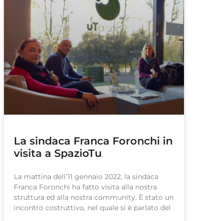
La sindaca Franca Foronchi in
visita a SpazioTu
La mattina dell’11 gennaio 2022, la sindaca
Franca Foronchi ha fatto visita alla nostra
struttura ed alla nostra community. È stato un
incontro costruttivo, nel quale si è parlato del