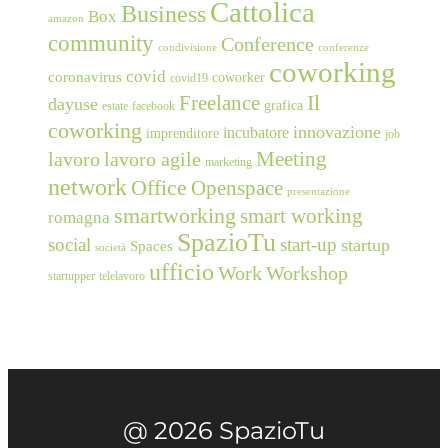
Cattolica
Business
Box
amazon
community
Conference
condivisione
conferenze
coworking
covid
coronavirus
coworker
covid19
Freelance
Il
dayuse
grafica
estate
facebook
coworking
innovazione
incubatore
imprenditore
job
Meeting
lavoro
lavoro agile
marketing
network
Office
Openspace
presentazione
smartworking
smart working
romagna
SpazioTu
social
start-up
startup
Spaces
società
ufficio
Work
Workshop
startupper
telelavoro
@ 2026 SpazioTu