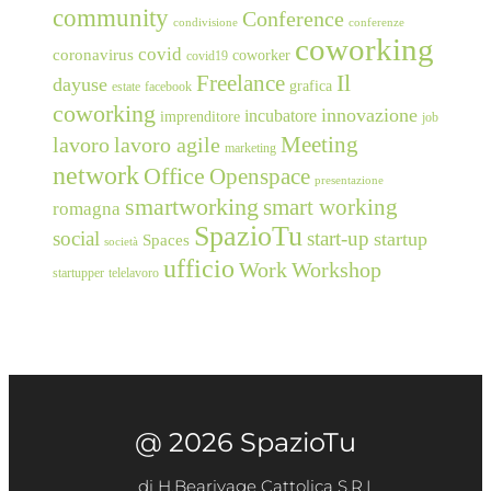
community
Conference
condivisione
conferenze
coworking
covid
coronavirus
coworker
covid19
Freelance
Il
dayuse
grafica
estate
facebook
coworking
innovazione
incubatore
imprenditore
job
Meeting
lavoro
lavoro agile
marketing
network
Office
Openspace
presentazione
smartworking
smart working
romagna
SpazioTu
social
start-up
startup
Spaces
società
ufficio
Work
Workshop
startupper
telelavoro
@ 2026 SpazioTu
di H.Bearivage Cattolica S.R.L