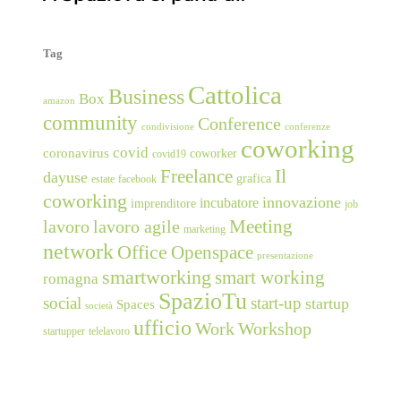
Tag
Cattolica
Business
Box
amazon
community
Conference
condivisione
conferenze
coworking
covid
coronavirus
coworker
covid19
Freelance
Il
dayuse
grafica
estate
facebook
coworking
innovazione
incubatore
imprenditore
job
Meeting
lavoro
lavoro agile
marketing
network
Office
Openspace
presentazione
smartworking
smart working
romagna
SpazioTu
social
start-up
startup
Spaces
società
ufficio
Work
Workshop
startupper
telelavoro