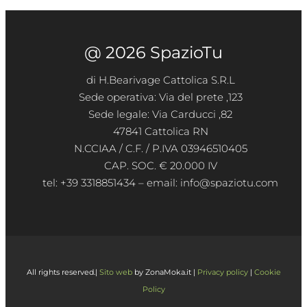
@ 2026 SpazioTu
di H.Bearivage Cattolica S.R.L
Sede operativa: Via del prete ,123
Sede legale: Via Carducci ,82
47841 Cattolica RN
N.CCIAA / C.F. / P.IVA 03946510405
CAP. SOC. € 20.000 IV
tel: +39 3318851434 – email: info@spaziotu.com
All rights reserved.|
Sito web
by ZonaMoka.it |
Privacy policy
|
Cookie
Policy