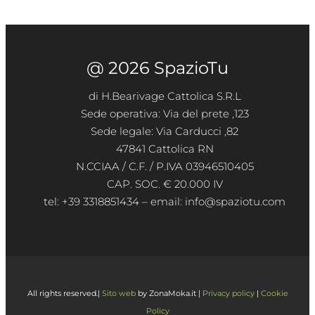
@ 2026 SpazioTu
di H.Bearivage Cattolica S.R.L
Sede operativa: Via del prete ,123
Sede legale: Via Carducci ,82
47841 Cattolica RN
N.CCIAA / C.F. / P.IVA 03946510405
CAP. SOC. € 20.000 IV
tel: +39 3318851434 – email: info@spaziotu.com
All rights reserved.|
Sito web
by ZonaMoka.it |
Privacy policy
|
Cookie
Policy