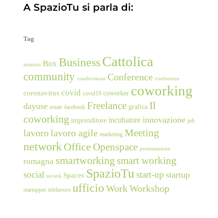
A SpazioTu si parla di:
Tag
Cattolica
Business
Box
amazon
community
Conference
condivisione
conferenze
coworking
covid
coronavirus
coworker
covid19
Freelance
Il
dayuse
grafica
estate
facebook
coworking
innovazione
incubatore
imprenditore
job
Meeting
lavoro
lavoro agile
marketing
network
Office
Openspace
presentazione
smartworking
smart working
romagna
SpazioTu
social
start-up
startup
Spaces
società
ufficio
Work
Workshop
startupper
telelavoro