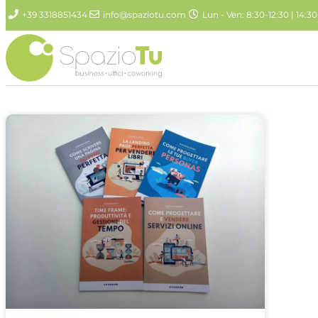
+39 3318851434
info@spaziotu.com
Lun - Ven: 8:30-12:30 | 14:30