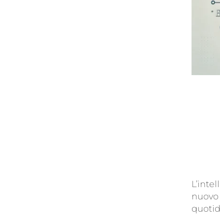
L’intel
nuovo 
quoti