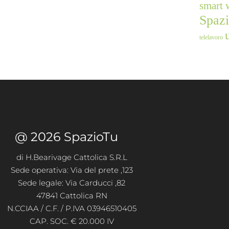
smart 
Spaz
telelavoro
@ 2026 SpazioTu
di H.Bearivage Cattolica S.R.L
Sede operativa: Via del prete ,123
Sede legale: Via Carducci ,82
47841 Cattolica RN
N.CCIAA / C.F. / P.IVA 03946510405
CAP. SOC. € 20.000 IV