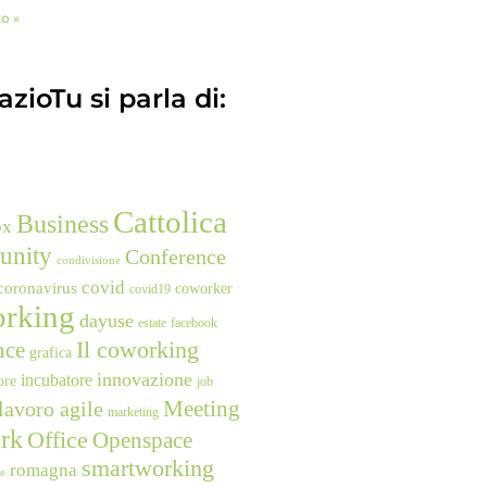
to »
zioTu si parla di:
Cattolica
Business
ox
unity
Conference
condivisione
covid
coronavirus
coworker
covid19
rking
dayuse
estate
facebook
nce
Il coworking
grafica
innovazione
incubatore
ore
job
Meeting
lavoro agile
marketing
rk
Office
Openspace
smartworking
romagna
ne