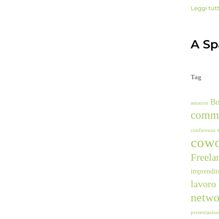
Leggi tut
A Spa
Tag
B
amazon
comm
conferenze
cowo
Freela
imprendit
lavoro
netwo
presentazio