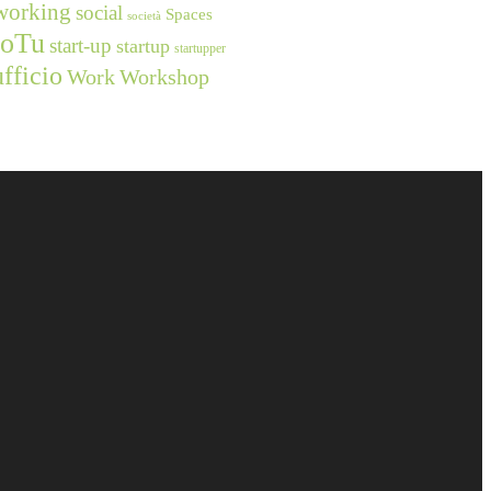
working
social
Spaces
società
ioTu
start-up
startup
startupper
ufficio
Work
Workshop