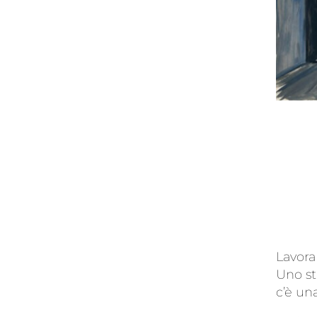
Lavora
Uno st
c’è un