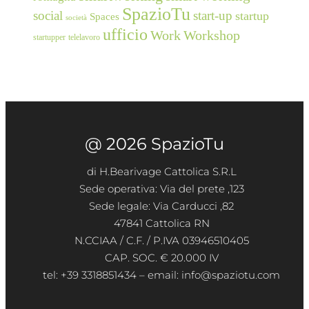
SpazioTu
social
start-up
startup
Spaces
società
ufficio
Work
Workshop
startupper
telelavoro
@ 2026 SpazioTu
di H.Bearivage Cattolica S.R.L
Sede operativa: Via del prete ,123
Sede legale: Via Carducci ,82
47841 Cattolica RN
N.CCIAA / C.F. / P.IVA 03946510405
CAP. SOC. € 20.000 IV
tel: +39 3318851434 – email: info@spaziotu.com