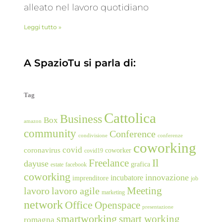
alleato nel lavoro quotidiano
Leggi tutto »
A SpazioTu si parla di:
Tag
Cattolica
Business
Box
amazon
community
Conference
condivisione
conferenze
coworking
covid
coronavirus
coworker
covid19
Freelance
Il
dayuse
grafica
estate
facebook
coworking
innovazione
incubatore
imprenditore
job
Meeting
lavoro
lavoro agile
marketing
network
Office
Openspace
presentazione
smartworking
smart working
romagna