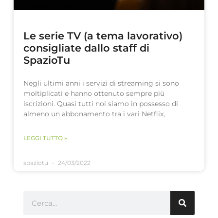
Le serie TV (a tema lavorativo)
consigliate dallo staff di
SpazioTu
Negli ultimi anni i servizi di streaming si sono
moltiplicati e hanno ottenuto sempre più
iscrizioni. Quasi tutti noi siamo in possesso di
almeno un abbonamento tra i vari Netflix,
LEGGI TUTTO »
spaziotu
24/03/2022