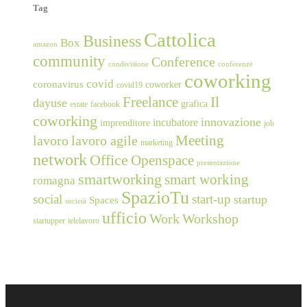
Tag
Cattolica
Business
Box
amazon
community
Conference
condivisione
conferenze
coworking
covid
coronavirus
coworker
covid19
Freelance
Il
dayuse
grafica
estate
facebook
coworking
innovazione
incubatore
imprenditore
job
Meeting
lavoro
lavoro agile
marketing
network
Office
Openspace
presentazione
smartworking
smart working
romagna
SpazioTu
social
start-up
startup
Spaces
società
ufficio
Work
Workshop
startupper
telelavoro