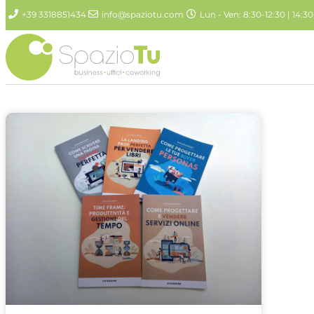
+39 3318851434
info@spaziotu.com
Lun - Ven: 8:30-12:30 | 14:30