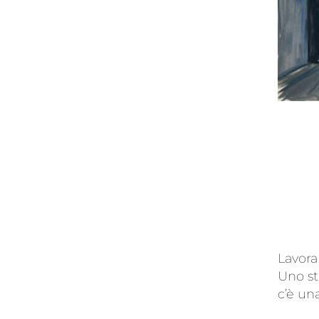
Lavora
Uno st
c’è un