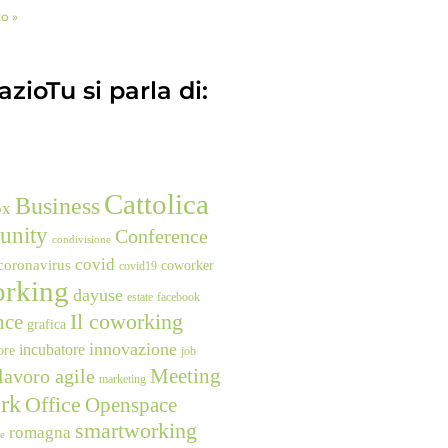
to »
zioTu si parla di:
Cattolica
Business
ox
unity
Conference
condivisione
covid
coronavirus
coworker
covid19
rking
dayuse
estate
facebook
nce
Il coworking
grafica
innovazione
incubatore
ore
job
Meeting
lavoro agile
marketing
rk
Office
Openspace
smartworking
romagna
ne