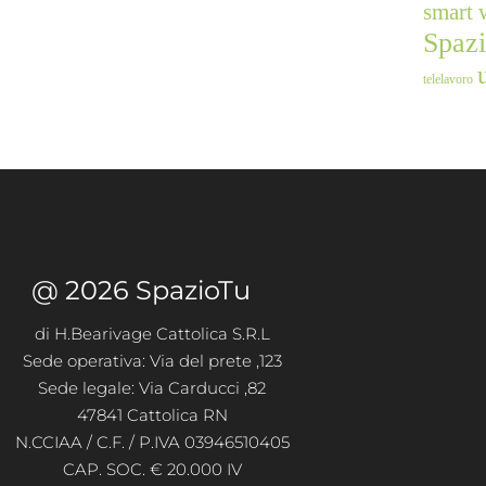
smart 
Spaz
telelavoro
@ 2026 SpazioTu
di H.Bearivage Cattolica S.R.L
Sede operativa: Via del prete ,123
Sede legale: Via Carducci ,82
47841 Cattolica RN
N.CCIAA / C.F. / P.IVA 03946510405
CAP. SOC. € 20.000 IV