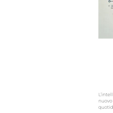
L’intel
nuovo 
quoti