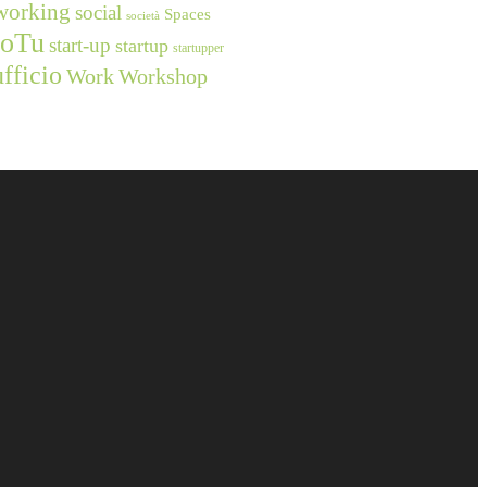
working
social
Spaces
società
ioTu
start-up
startup
startupper
ufficio
Work
Workshop