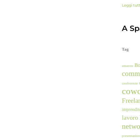
Leggi tut
A Spa
Tag
B
amazon
comm
conferenze
cowo
Freela
imprendit
lavoro
netwo
presentazio