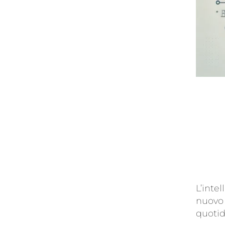
L’intel
nuovo 
quoti