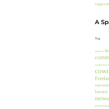
Leggi tut
A Spa
Tag
B
amazon
comm
conferenze
cowo
Freela
imprendit
lavoro
netwo
presentazio