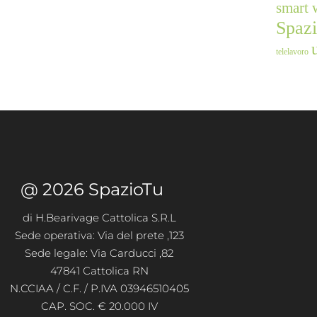
smart 
Spaz
telelavoro
@ 2026 SpazioTu
di H.Bearivage Cattolica S.R.L
Sede operativa: Via del prete ,123
Sede legale: Via Carducci ,82
47841 Cattolica RN
N.CCIAA / C.F. / P.IVA 03946510405
CAP. SOC. € 20.000 IV