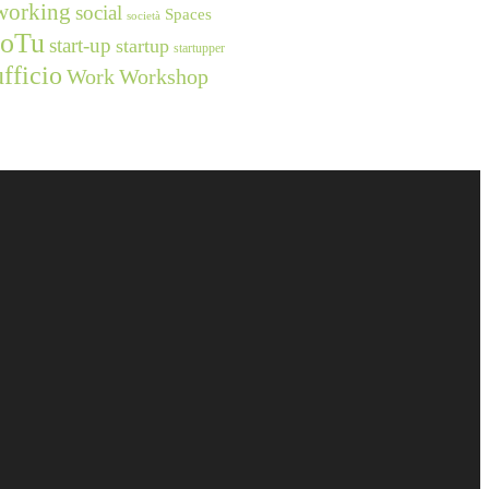
working
social
Spaces
società
ioTu
start-up
startup
startupper
ufficio
Work
Workshop