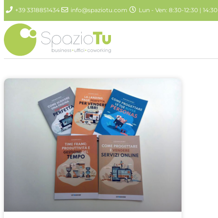
+39 3318851434
info@spaziotu.com
Lun - Ven: 8:30-12:30 | 14:30