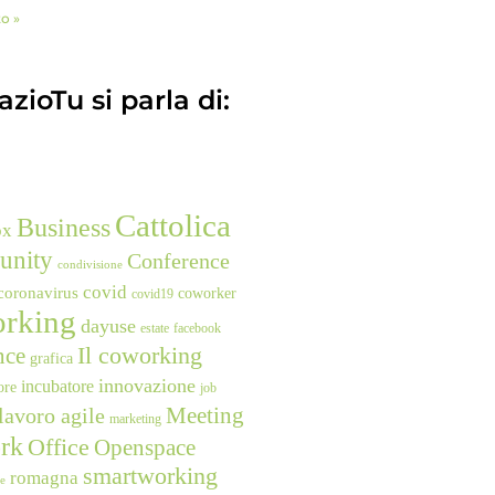
to »
zioTu si parla di:
Cattolica
Business
ox
unity
Conference
condivisione
covid
coronavirus
coworker
covid19
rking
dayuse
estate
facebook
nce
Il coworking
grafica
innovazione
incubatore
ore
job
Meeting
lavoro agile
marketing
rk
Office
Openspace
smartworking
romagna
ne