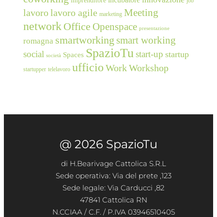
imprenditore
job
Meeting
lavoro
lavoro agile
marketing
network
Office
Openspace
presentazione
smartworking
smart working
romagna
SpazioTu
social
start-up
startup
Spaces
società
ufficio
Work
Workshop
startupper
telelavoro
@ 2026 SpazioTu
di H.Bearivage Cattolica S.R.L
Sede operativa: Via del prete ,123
Sede legale: Via Carducci ,82
47841 Cattolica RN
N.CCIAA / C.F. / P.IVA 03946510405