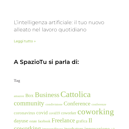
L’intelligenza artificiale: il tuo nuovo
alleato nel lavoro quotidiano
Leggi tutto »
A SpazioTu si parla di:
Tag
Cattolica
Business
Box
amazon
community
Conference
condivisione
conferenze
coworking
covid
coronavirus
coworker
covid19
Freelance
Il
dayuse
grafica
estate
facebook
coworking
innovazione
incubatore