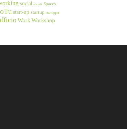
working
social
Spaces
società
ioTu
start-up
startup
startupper
ufficio
Work
Workshop