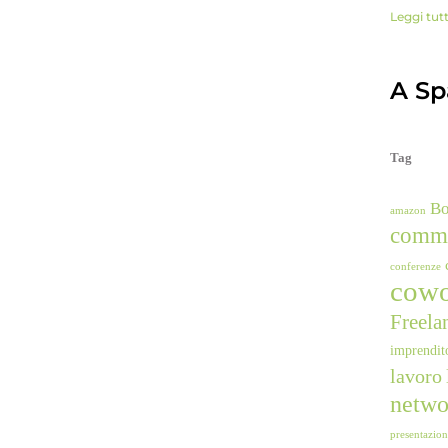
Leggi tut
A Spa
Tag
B
amazon
comm
conferenze
cowo
Freela
imprendit
lavoro
netwo
presentazio