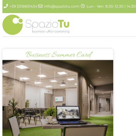
+39 3318851434
info@spaziotu.com
Lun - Ven: 8:30-12:30 | 14:30