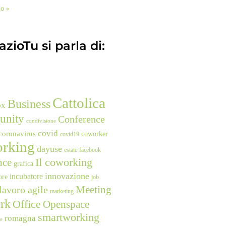
to »
zioTu si parla di:
Cattolica
Business
ox
unity
Conference
condivisione
covid
coronavirus
coworker
covid19
rking
dayuse
estate
facebook
nce
Il coworking
grafica
innovazione
incubatore
ore
job
Meeting
lavoro agile
marketing
rk
Office
Openspace
smartworking
romagna
ne