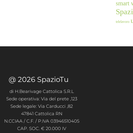
smart 
Spaz
telelavoro
@ 2026 SpazioTu
di H.Bearivage Cattolica S.R.L
Sede operativa: Via del prete ,123
Sede legale: Via Carducci ,82
47841 Cattolica RN
N.CCIAA / C.F. / P.IVA 03946510405
CAP. SOC. € 20.000 IV