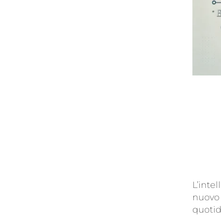
L’intel
nuovo 
quoti