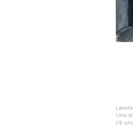
Lavora
Uno st
c’è un