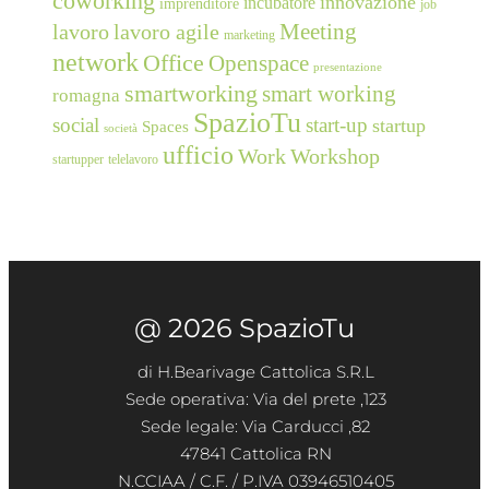
coworking
innovazione
incubatore
imprenditore
job
Meeting
lavoro
lavoro agile
marketing
network
Office
Openspace
presentazione
smartworking
smart working
romagna
SpazioTu
social
start-up
startup
Spaces
società
ufficio
Work
Workshop
startupper
telelavoro
@ 2026 SpazioTu
di H.Bearivage Cattolica S.R.L
Sede operativa: Via del prete ,123
Sede legale: Via Carducci ,82
47841 Cattolica RN
N.CCIAA / C.F. / P.IVA 03946510405