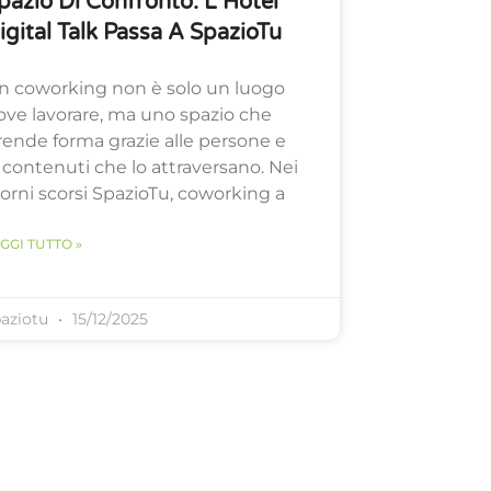
pazio Di Confronto: L’Hotel
igital Talk Passa A SpazioTu
n coworking non è solo un luogo
ove lavorare, ma uno spazio che
rende forma grazie alle persone e
i contenuti che lo attraversano. Nei
iorni scorsi SpazioTu, coworking a
GGI TUTTO »
paziotu
15/12/2025