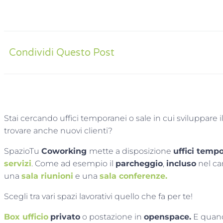
Condividi Questo Post
Stai cercando uffici temporanei o sale in cui sviluppare 
trovare anche nuovi clienti?
SpazioTu
Coworking
mette a disposizione
uffici temp
servizi
. Come ad esempio il
parcheggio
,
incluso
nel ca
una
sala riunioni
e una
sala conferenze.
Scegli tra vari spazi lavorativi quello che fa per te!
Box ufficio
privato
o postazione in
openspace.
E quando