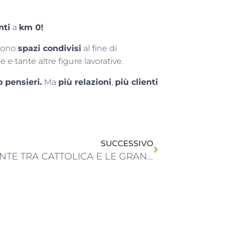
nti
a
km 0!
sono
spazi condivisi
al fine di
e e tante altre figure lavorative.
 pensieri.
Ma
più relazioni
,
più clienti
SUCCESSIVO
UN PONTE TRA CATTOLICA E LE GRANDI CITTA’