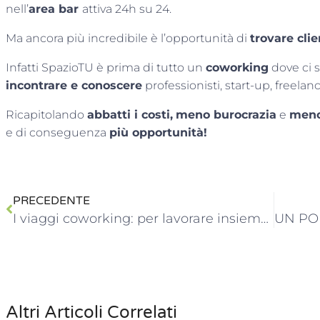
nell’
area bar
attiva 24h su 24.
Ma ancora più incredibile è l’opportunità di
trovare clie
Infatti SpazioTU è prima di tutto un
coworking
dove ci 
incontrare e conoscere
professionisti, start-up, freelanc
Ricapitolando
abbatti i costi,
meno burocrazia
e
meno
e di conseguenza
più opportunità!
PRECEDENTE
I viaggi coworking: per lavorare insieme, in ogni parte del mondo
Altri Articoli Correlati