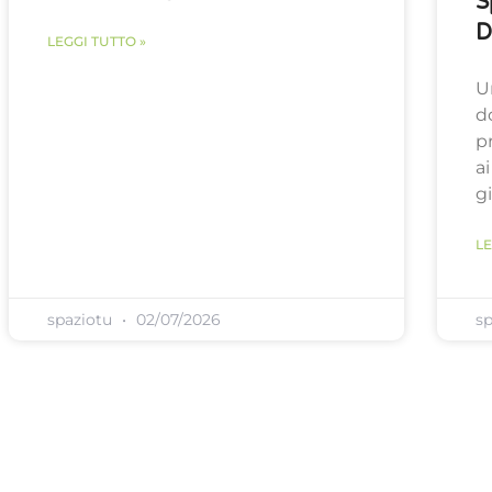
S
D
LEGGI TUTTO »
U
d
p
a
g
LE
spaziotu
02/07/2026
s