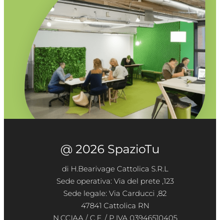
@ 2026 SpazioTu
di H.Bearivage Cattolica S.R.L
Sede operativa: Via del prete ,123
Sede legale: Via Carducci ,82
47841 Cattolica RN
N.CCIAA / C.F. / P.IVA 03946510405