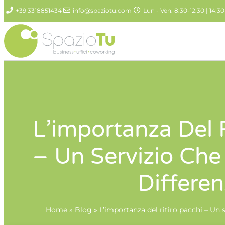
+39 3318851434
info@spaziotu.com
Lun - Ven: 8:30-12:30 | 14:30
L’importanza Del R
– Un Servizio Che
Differe
Home
»
Blog
»
L’importanza del ritiro pacchi – Un s