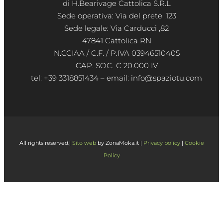
di H.Bearivage Cattolica S.R.L
Sede operativa: Via del prete ,123
Sede legale: Via Carducci ,82
47841 Cattolica RN
N.CCIAA / C.F. / P.IVA 03946510405
CAP. SOC. € 20.000 IV
tel: +39 3318851434 – email: info@spaziotu.com
All rights reserved.|
Sito web
by ZonaMoka.it |
Privacy policy
|
Cookie
Policy