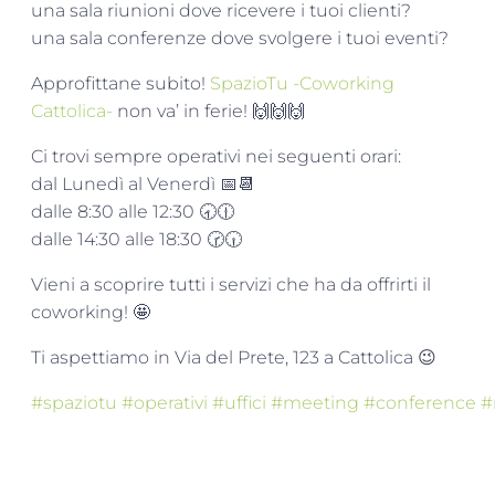
una sala riunioni dove ricevere i tuoi clienti?
una sala conferenze dove svolgere i tuoi eventi?
Approfittane subito!
SpazioTu -Coworking
Cattolica-
non va’ in ferie!
🙌
🙌
🙌
Ci trovi sempre operativi nei seguenti orari:
dal Lunedì al Venerdì
📅
📆
dalle 8:30 alle 12:30
🕣
🕧
dalle 14:30 alle 18:30
🕝
🕡
Vieni a scoprire tutti i servizi che ha da offrirti il
coworking!
🤩
Ti aspettiamo in Via del Prete, 123 a Cattolica
😉
#
spaziotu
#
operativi
#
uffici
#
meeting
#
conference
#