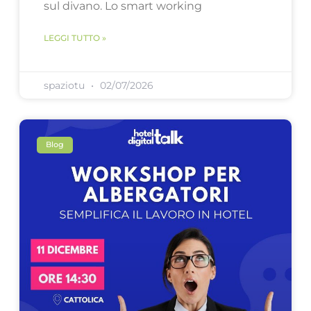
sul divano. Lo smart working
LEGGI TUTTO »
spaziotu
02/07/2026
Blog