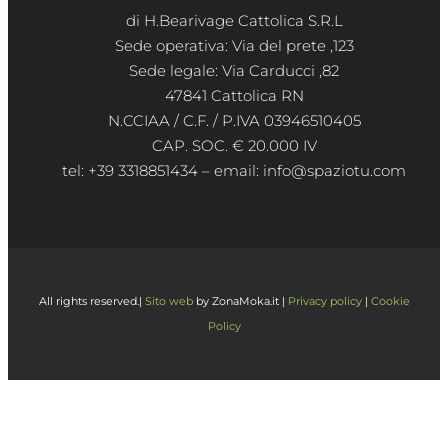
di H.Bearivage Cattolica S.R.L
Sede operativa: Via del prete ,123
Sede legale: Via Carducci ,82
47841 Cattolica RN
N.CCIAA / C.F. / P.IVA 03946510405
CAP. SOC. € 20.000 IV
tel: +39 3318851434 – email: info@spaziotu.com
All rights reserved.|
Sito web
by ZonaMoka.it |
Privacy policy
|
Cookie
Policy