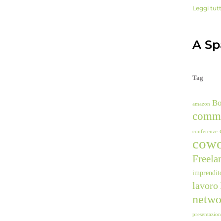
Leggi tut
A Spa
Tag
B
amazon
comm
conferenze
cowo
Freela
imprendit
lavoro
netwo
presentazio