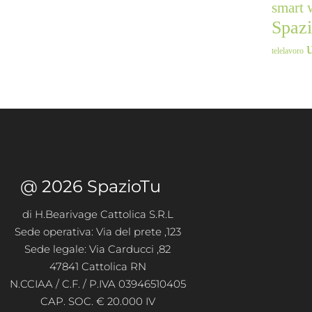
smart 
Spaz
telelavoro
@ 2026 SpazioTu
di H.Bearivage Cattolica S.R.L
Sede operativa: Via del prete ,123
Sede legale: Via Carducci ,82
47841 Cattolica RN
N.CCIAA / C.F. / P.IVA 03946510405
CAP. SOC. € 20.000 IV