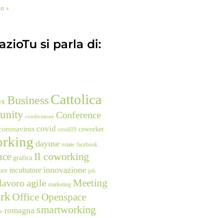
to »
zioTu si parla di:
Cattolica
Business
ox
unity
Conference
condivisione
covid
coronavirus
coworker
covid19
rking
dayuse
estate
facebook
nce
Il coworking
grafica
innovazione
incubatore
ore
job
Meeting
lavoro agile
marketing
rk
Office
Openspace
smartworking
romagna
ne