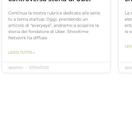
Continua la nostra rubrica dedicata alle serie
La 
tv a tema startup. Oggi, prendendo un
ele
articolo di “everyeye”, andremo a scoprire la
ent
storia del fondatore di Uber. Showtime
le 
Network ha diffuso
LEG
LEGGI TUTTO »
spaziotu
07/04/2022
spa