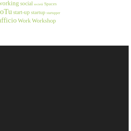
working
social
Spaces
società
ioTu
start-up
startup
startupper
ufficio
Work
Workshop