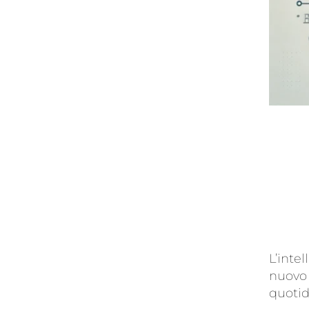
L’intel
nuovo 
quoti