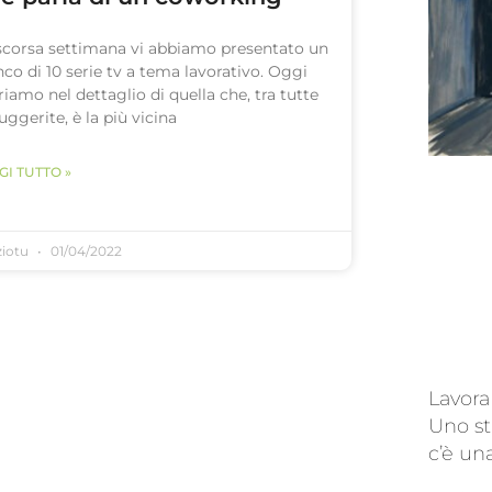
scorsa settimana vi abbiamo presentato un
nco di 10 serie tv a tema lavorativo. Oggi
riamo nel dettaglio di quella che, tra tutte
suggerite, è la più vicina
GI TUTTO »
ziotu
01/04/2022
Lavora
Uno st
c’è un