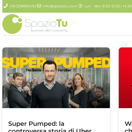
+39 3318851434
info@spaziotu.com
Lun - Ven: 8:30-12:30 | 14:30
Super Pumped: la
We
controversa storia di Uber
ch